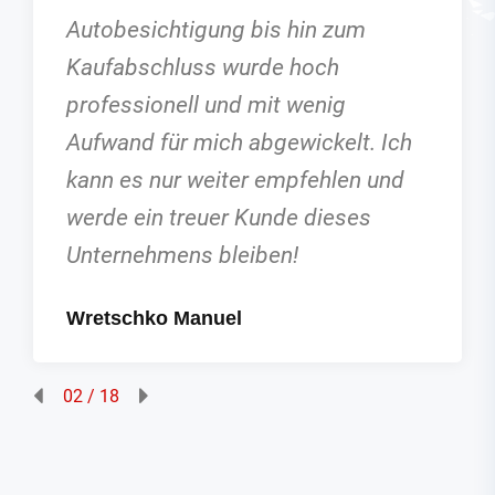
zum
Beratung. Voll zufrieden, werd
diese Firma zu 100 Prozent
g
weiterempfehlen. Schöne Grü
lt. Ich
Patzi
en und
Patzi Graller
ses
03 / 18