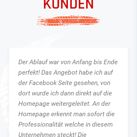
KUNDEN
bis Ende
G wie grandios, G wie Gepflanz
ich auf
Automobile! Alles perfekt, hab
n, von
noch nie so einen einwandfrei
auf die
Gebrauchten gekauft. Alles so
An der
telefonisch besprochen, auf H
ort die
Pflanzl kann man sich verlasse
 diesem
Problemlose Abwicklung,
kompetente und fachgerechte