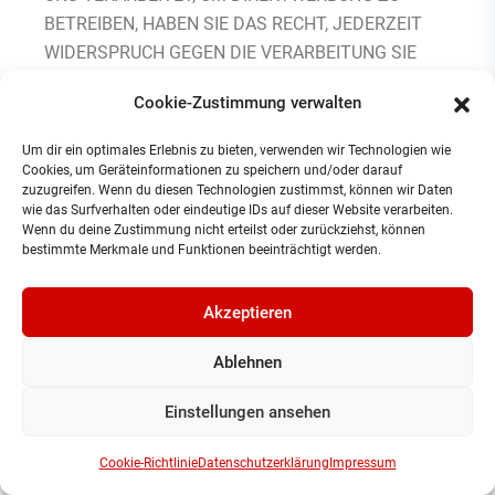
BETREIBEN, HABEN SIE DAS RECHT, JEDERZEIT
WIDERSPRUCH GEGEN DIE VERARBEITUNG SIE
BETREFFENDER PERSONENBEZOGENER DATEN
Cookie-Zustimmung verwalten
ZUM ZWECKE DERARTIGER WERBUNG
EINZULEGEN. SIE KÖNNEN DEN WIDERSPRUCH
Um dir ein optimales Erlebnis zu bieten, verwenden wir Technologien wie
WIE OBEN BESCHRIEBEN AUSÜBEN.
Cookies, um Geräteinformationen zu speichern und/oder darauf
zuzugreifen. Wenn du diesen Technologien zustimmst, können wir Daten
wie das Surfverhalten oder eindeutige IDs auf dieser Website verarbeiten.
MACHEN SIE VON IHREM WIDERSPRUCHSRECHT
Wenn du deine Zustimmung nicht erteilst oder zurückziehst, können
GEBRAUCH, BEENDEN WIR DIE VERARBEITUNG
bestimmte Merkmale und Funktionen beeinträchtigt werden.
DER BETROFFENEN DATEN ZU
DIREKTWERBEZWECKEN.
Akzeptieren
Ablehnen
8 Dauer der
Einstellungen ansehen
Speicherung
Cookie-Richtlinie
Datenschutzerklärung
Impressum