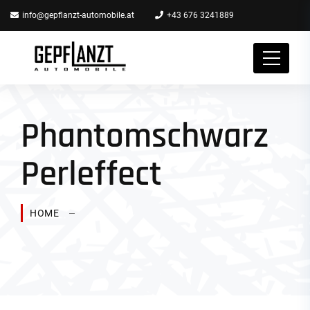
info@gepflanzt-automobile.at
+43 676 3241889
Phantomschwarz
Perleffect
HOME