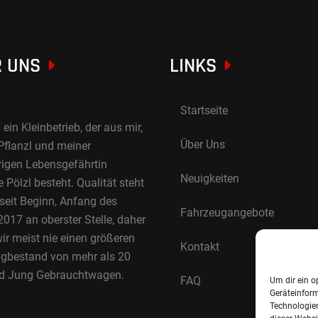
 UNS
LINKS
Startseite
 ein Kleinbetrieb, der aus mir,
Über Uns
Pflanzl und meiner
rigen Lebensgefährtin
Neuigkeiten
Pölzl besteht. Qualität steht
 seit Beginn, Anfang des
Fahrzeugangebote
017 an oberster Stelle, daher
ir meist nie einen größeren
Kontakt
gbestand von mehr als 20
d Jung Gebrauchtwagen.
FAQ
Um dir ein o
Geräteinfor
Technologien