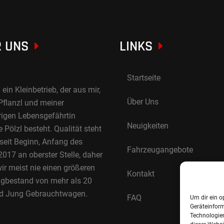
 UNS
LINKS
Startseite
 ein Kleinbetrieb, der aus mir,
Über Uns
Pflanzl und meiner
rigen Lebensgefährtin
Neuigkeiten
Pölzl besteht. Qualität steht
 seit Beginn, Anfang des
Fahrzeugangebote
017 an oberster Stelle, daher
ir meist nie einen größeren
Kontakt
gbestand von mehr als 20
d Jung Gebrauchtwagen.
FAQ
Um dir ein o
Geräteinfor
Technologien