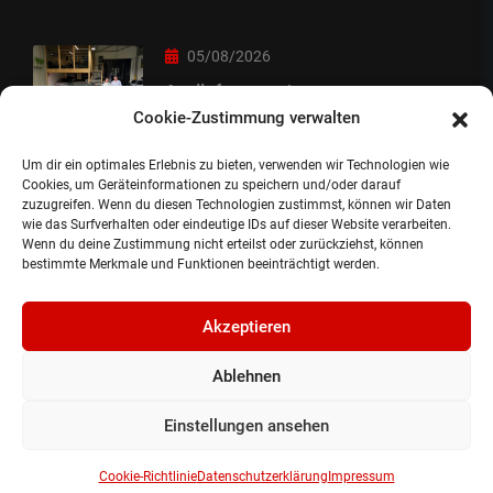
05/08/2026
Auslieferung :-)
Cookie-Zustimmung verwalten
Um dir ein optimales Erlebnis zu bieten, verwenden wir Technologien wie
05/08/2026
Cookies, um Geräteinformationen zu speichern und/oder darauf
zuzugreifen. Wenn du diesen Technologien zustimmst, können wir Daten
besondere Übergabe
wie das Surfverhalten oder eindeutige IDs auf dieser Website verarbeiten.
Wenn du deine Zustimmung nicht erteilst oder zurückziehst, können
bestimmte Merkmale und Funktionen beeinträchtigt werden.
Akzeptieren
Ablehnen
©2024, Gepflanzt Jung- und SportwagenhandelsgmbH.
Alle Rechte vorbehalten |
Impressum.
Einstellungen ansehen
Datenschutzerklärung.
Cookie Richtlinie.
Cookie-Richtlinie
Datenschutzerklärung
Impressum