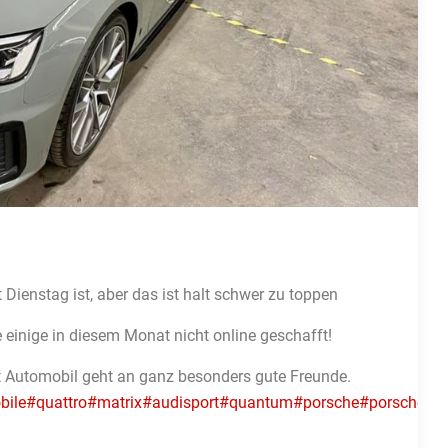
 Dienstag ist, aber das ist halt schwer zu toppen
 einige in diesem Monat nicht online geschafft!
t Automobil geht an ganz besonders gute Freunde.
bile
#quattro
#matrix
#audisport
#quantum
#porsche
#porsche91