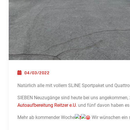
POSTED ON
04/03/2022
Natürlich alle mit vollem SLINE Sportpaket und Quattr
SIEBEN Neuzugänge sind heute bei uns angekommen, zw
Autoaufbereitung Reitzer e.U.
und fünf davon haben es 
Mehr ab kommender Woche
Wir wünschen ein