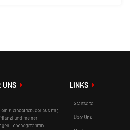
 UNS
LINKS
Startseite
 ein Kleinbetrieb, der aus mir,
Über Uns
Pflanzl und meiner
rigen Lebensgefährtin