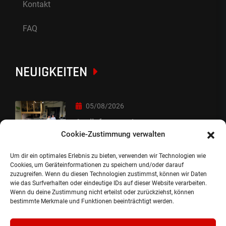
Kontakt
FAQ
NEUIGKEITEN
05/08/2026
Auslieferung :-)
Cookie-Zustimmung verwalten
Um dir ein optimales Erlebnis zu bieten, verwenden wir Technologien wie
05/08/2026
Cookies, um Geräteinformationen zu speichern und/oder darauf
zuzugreifen. Wenn du diesen Technologien zustimmst, können wir Daten
besondere Übergabe
wie das Surfverhalten oder eindeutige IDs auf dieser Website verarbeiten.
Wenn du deine Zustimmung nicht erteilst oder zurückziehst, können
bestimmte Merkmale und Funktionen beeinträchtigt werden.