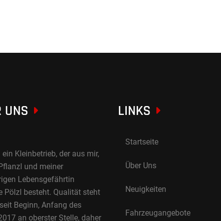
 UNS
LINKS
Startseite
 ein Kleinbetrieb, der aus mir,
Über Uns
Pflanzl und meiner
rigen Lebensgefährtin
Neuigkeiten
Pölzl besteht. Qualität steht
 seit Beginn, Anfang des
Fahrzeugangebote
017 an oberster Stelle, daher