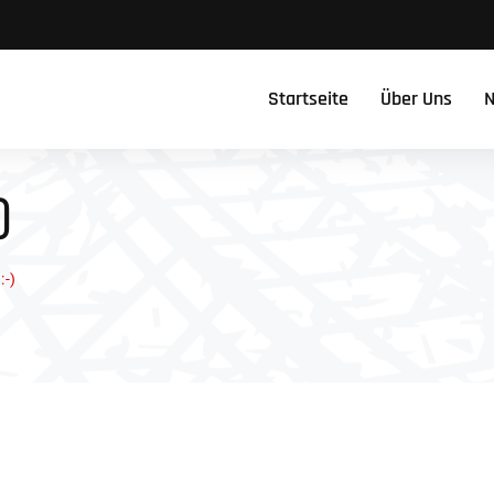
Startseite
Über Uns
N
)
-)