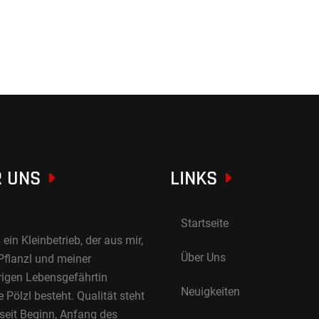
 UNS
LINKS
Startseite
 ein Kleinbetrieb, der aus mir,
Über Uns
Pflanzl und meiner
rigen Lebensgefährtin
Neuigkeiten
Pölzl besteht. Qualität steht
 seit Beginn, Anfang des