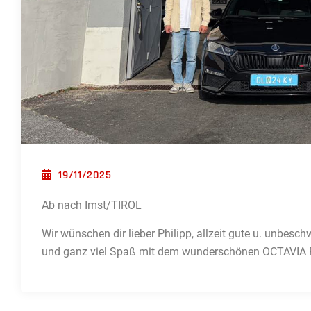
POSTED ON
19/11/2025
Ab nach Imst/TIROL
Wir wünschen dir lieber Philipp, allzeit gute u. unbesc
und ganz viel Spaß mit dem wunderschönen OCTAVIA