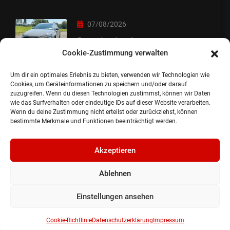
07/08/2026
Sorry Leute :-)
Cookie-Zustimmung verwalten
Um dir ein optimales Erlebnis zu bieten, verwenden wir Technologien wie
06/08/2026
Cookies, um Geräteinformationen zu speichern und/oder darauf
zuzugreifen. Wenn du diesen Technologien zustimmst, können wir Daten
Auslieferung
wie das Surfverhalten oder eindeutige IDs auf dieser Website verarbeiten.
Wenn du deine Zustimmung nicht erteilst oder zurückziehst, können
bestimmte Merkmale und Funktionen beeinträchtigt werden.
Akzeptieren
Ablehnen
©2024, Gepflanzt Jung- und SportwagenhandelsgmbH.
Alle Rechte vorbehalten |
Impressum.
Einstellungen ansehen
Datenschutzerklärung.
Cookie Richtlinie.
Cookie-Richtlinie
Datenschutzerklärung
Impressum