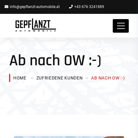
info@gepflanzt-automobile.at
+43 676 3241889
Ab nach OW :-)
HOME
ZUFRIEDENE KUNDEN
AB NACH OW :-)