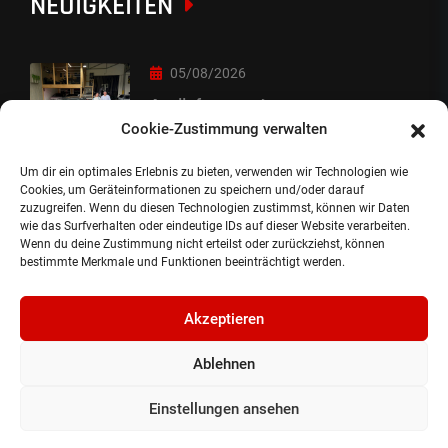
NEUIGKEITEN
05/08/2026
Auslieferung :-)
Cookie-Zustimmung verwalten
Um dir ein optimales Erlebnis zu bieten, verwenden wir Technologien wie
05/08/2026
Cookies, um Geräteinformationen zu speichern und/oder darauf
zuzugreifen. Wenn du diesen Technologien zustimmst, können wir Daten
besondere Übergabe
wie das Surfverhalten oder eindeutige IDs auf dieser Website verarbeiten.
Wenn du deine Zustimmung nicht erteilst oder zurückziehst, können
bestimmte Merkmale und Funktionen beeinträchtigt werden.
Akzeptieren
Ablehnen
©2024, Gepflanzt Jung- und SportwagenhandelsgmbH.
Alle Rechte vorbehalten |
Impressum.
Einstellungen ansehen
Datenschutzerklärung.
Cookie Richtlinie.