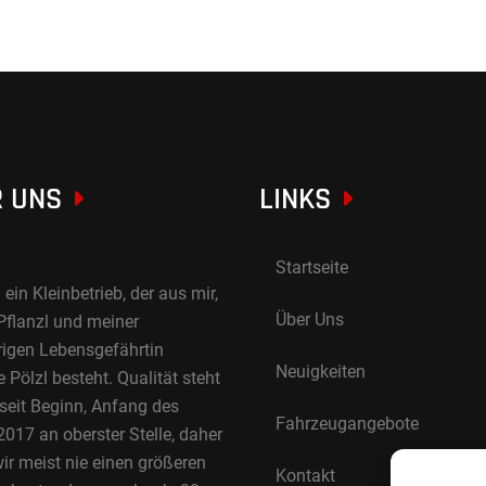
 UNS
LINKS
Startseite
 ein Kleinbetrieb, der aus mir,
Über Uns
Pflanzl und meiner
rigen Lebensgefährtin
Neuigkeiten
Pölzl besteht. Qualität steht
 seit Beginn, Anfang des
Fahrzeugangebote
017 an oberster Stelle, daher
ir meist nie einen größeren
Kontakt