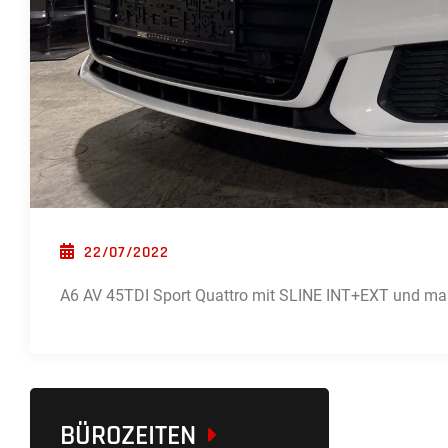
POSTED ON
22/07/2022
A6 AV 45TDI Sport Quattro mit SLINE INT+EXT und ma
BÜROZEITEN