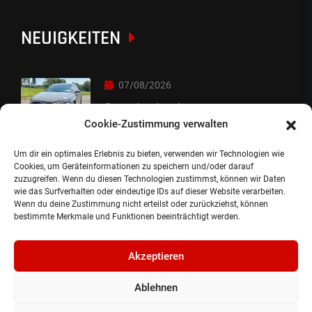
NEUIGKEITEN
07/08/2026
Sorry Leute :-)
Cookie-Zustimmung verwalten
Um dir ein optimales Erlebnis zu bieten, verwenden wir Technologien wie
06/08/2026
Cookies, um Geräteinformationen zu speichern und/oder darauf
zuzugreifen. Wenn du diesen Technologien zustimmst, können wir Daten
Auslieferung
wie das Surfverhalten oder eindeutige IDs auf dieser Website verarbeiten.
Wenn du deine Zustimmung nicht erteilst oder zurückziehst, können
bestimmte Merkmale und Funktionen beeinträchtigt werden.
Akzeptieren
Ablehnen
©2024, Gepflanzt Jung- und SportwagenhandelsgmbH.
Alle Rechte vorbehalten |
Impressum.