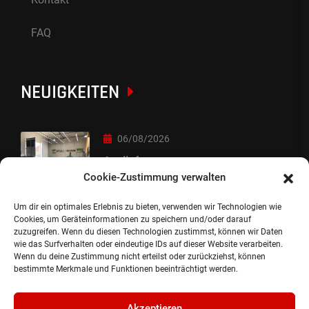
FAQ
NEUIGKEITEN
06/08/2026
Auslieferung
Cookie-Zustimmung verwalten
Um dir ein optimales Erlebnis zu bieten, verwenden wir Technologien wie
05/08/2026
Cookies, um Geräteinformationen zu speichern und/oder darauf
zuzugreifen. Wenn du diesen Technologien zustimmst, können wir Daten
Auslieferung :-)
wie das Surfverhalten oder eindeutige IDs auf dieser Website verarbeiten.
Wenn du deine Zustimmung nicht erteilst oder zurückziehst, können
bestimmte Merkmale und Funktionen beeinträchtigt werden.
Akzeptieren