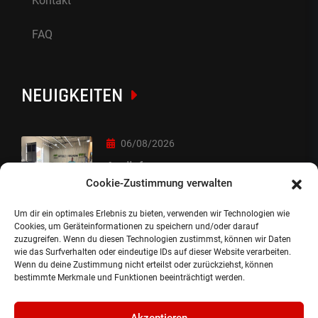
Kontakt
FAQ
NEUIGKEITEN
06/08/2026
Auslieferung
Cookie-Zustimmung verwalten
Um dir ein optimales Erlebnis zu bieten, verwenden wir Technologien wie
05/08/2026
Cookies, um Geräteinformationen zu speichern und/oder darauf
zuzugreifen. Wenn du diesen Technologien zustimmst, können wir Daten
Auslieferung :-)
wie das Surfverhalten oder eindeutige IDs auf dieser Website verarbeiten.
Wenn du deine Zustimmung nicht erteilst oder zurückziehst, können
bestimmte Merkmale und Funktionen beeinträchtigt werden.
Akzeptieren