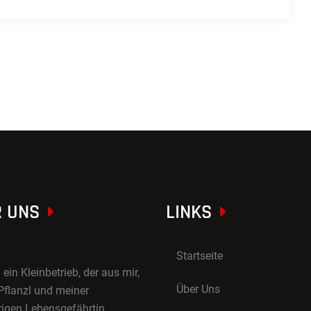
 UNS
LINKS
Startseite
 ein Kleinbetrieb, der aus mir,
Über Uns
Pflanzl und meiner
rigen Lebensgefährtin