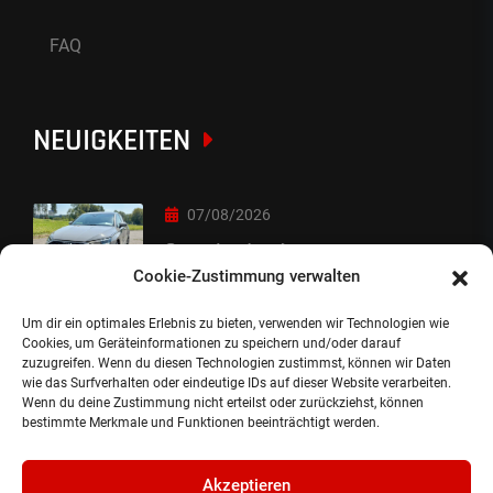
FAQ
NEUIGKEITEN
07/08/2026
Sorry Leute :-)
Cookie-Zustimmung verwalten
Um dir ein optimales Erlebnis zu bieten, verwenden wir Technologien wie
06/08/2026
Cookies, um Geräteinformationen zu speichern und/oder darauf
zuzugreifen. Wenn du diesen Technologien zustimmst, können wir Daten
Auslieferung
wie das Surfverhalten oder eindeutige IDs auf dieser Website verarbeiten.
Wenn du deine Zustimmung nicht erteilst oder zurückziehst, können
bestimmte Merkmale und Funktionen beeinträchtigt werden.
Akzeptieren