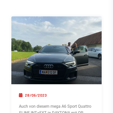
POSTED ON
28/06/2023
Auch von diesem mega A6 Sport Quattro
SLINE INT+EXT in DAYTONA mit OP