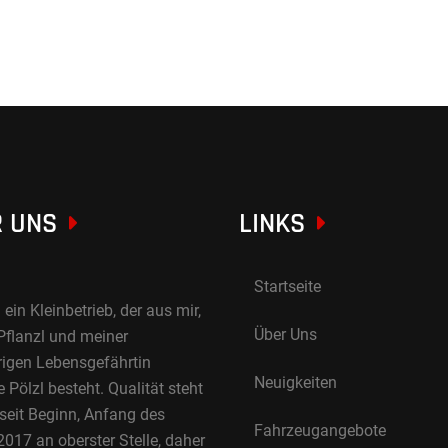
 UNS
LINKS
Startseite
 ein Kleinbetrieb, der aus mir,
Über Uns
Pflanzl und meiner
rigen Lebensgefährtin
Neuigkeiten
Pölzl besteht. Qualität steht
 seit Beginn, Anfang des
Fahrzeugangebote
017 an oberster Stelle, daher