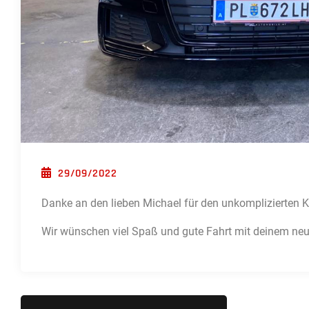
POSTED ON
29/09/2022
Danke an den lieben Michael für den unkomplizierten 
Wir wünschen viel Spaß und gute Fahrt mit deinem ne