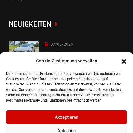
NEUIGKEITEN
07/08/2026
Sorry Leute :-)
Cookie-Zustimmung verwalten
Um dir ein optimales Erlebnis zu bieten, verwenden wir Technologien wie
06/08/2026
Cookies, um Geräteinformationen zu speichern und/oder darauf
zuzugreifen. Wenn du diesen Technologien zustimmst, können wir Daten
Auslieferung
wie das Surfverhalten oder eindeutige IDs auf dieser Website verarbeiten.
Wenn du deine Zustimmung nicht erteilst oder zurückziehst, können
bestimmte Merkmale und Funktionen beeinträchtigt werden.
Akzeptieren
Ablehnen
©2024, Gepflanzt Jung- und SportwagenhandelsgmbH.