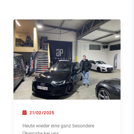
POSTED ON
21/02/2025
Heute wieder eine ganz besondere
Übergabe bei uns