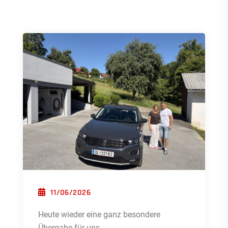
POSTED ON
11/06/2026
Heute wieder eine ganz besondere
Übergabe für uns