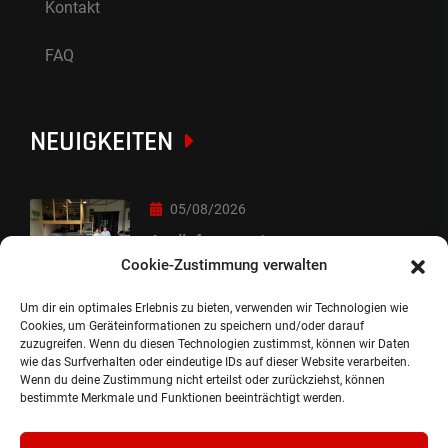
Kontakt
FAQ
NEUIGKEITEN
05/08/2026
Auslieferung :-)
Cookie-Zustimmung verwalten
Um dir ein optimales Erlebnis zu bieten, verwenden wir Technologien wie
05/08/2026
Cookies, um Geräteinformationen zu speichern und/oder darauf
zuzugreifen. Wenn du diesen Technologien zustimmst, können wir Daten
besondere Übergabe
wie das Surfverhalten oder eindeutige IDs auf dieser Website verarbeiten.
Wenn du deine Zustimmung nicht erteilst oder zurückziehst, können
bestimmte Merkmale und Funktionen beeinträchtigt werden.