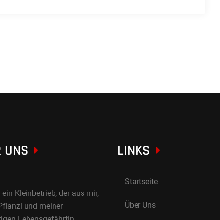
 UNS
LINKS
Startseite
 ein Kleinbetrieb, der aus mir,
Über Uns
Pflanzl und meiner
rigen Lebensgefährtin