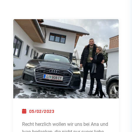
POSTED ON
05/02/2023
Recht herzlich wollen wir uns bei Ana und
Ivan bedanken, die nicht nur super liebe