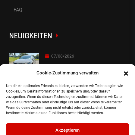
FAQ
NEUIGKEITEN
07/08/2026
Sorry Leute :-)
Cookie-Zustimmung verwalten
Um dir ein optimales Erlebnis zu bieten, verwenden wir Technologien wie
06/08/2026
Cookies, um Geräteinformationen zu speichern und/oder darauf
zuzugreifen. Wenn du diesen Technologien zustimmst, können wir Daten
Auslieferung
wie das Surfverhalten oder eindeutige IDs auf dieser Website verarbeiten.
Wenn du deine Zustimmung nicht erteilst oder zurückziehst, können
bestimmte Merkmale und Funktionen beeinträchtigt werden.
Akzeptieren