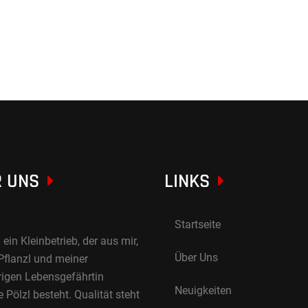
 UNS
LINKS
Startseite
 ein Kleinbetrieb, der aus mir,
Über Uns
Pflanzl und meiner
rigen Lebensgefährtin
Neuigkeiten
Pölzl besteht. Qualität steht