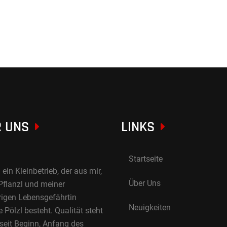
 UNS
LINKS
Startseite
 ein Kleinbetrieb, der aus mir,
Über Uns
Pflanzl und meiner
rigen Lebensgefährtin
Neuigkeiten
Pölzl besteht. Qualität steht
 seit Beginn, Anfang des