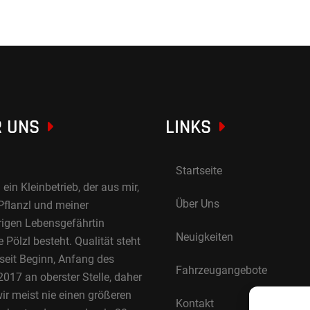
 UNS
LINKS
Startseite
 ein Kleinbetrieb, der aus mir,
Über Uns
Pflanzl und meiner
rigen Lebensgefährtin
Neuigkeiten
Pölzl besteht. Qualität steht
 seit Beginn, Anfang des
Fahrzeugangebote
017 an oberster Stelle, daher
ir meist nie einen größeren
Kontakt