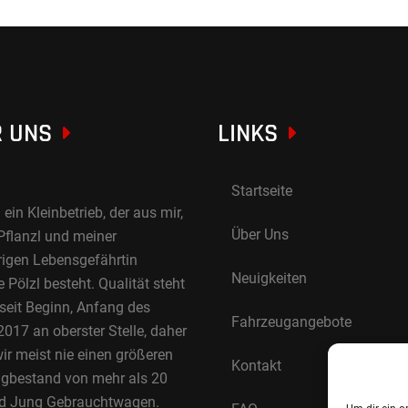
 UNS
LINKS
Startseite
 ein Kleinbetrieb, der aus mir,
Über Uns
Pflanzl und meiner
rigen Lebensgefährtin
Neuigkeiten
Pölzl besteht. Qualität steht
 seit Beginn, Anfang des
Fahrzeugangebote
017 an oberster Stelle, daher
ir meist nie einen größeren
Kontakt
gbestand von mehr als 20
d Jung Gebrauchtwagen.