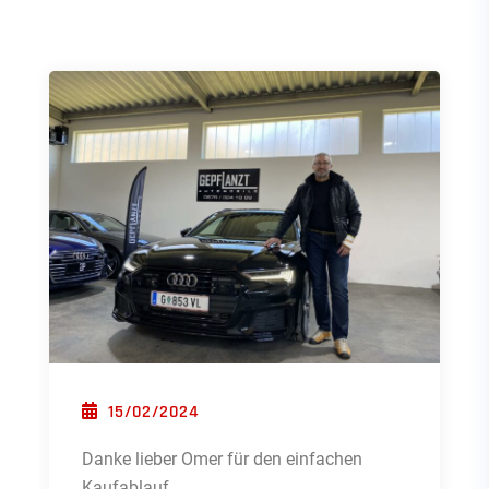
POSTED ON
15/02/2024
Danke lieber Omer für den einfachen
Kaufablauf