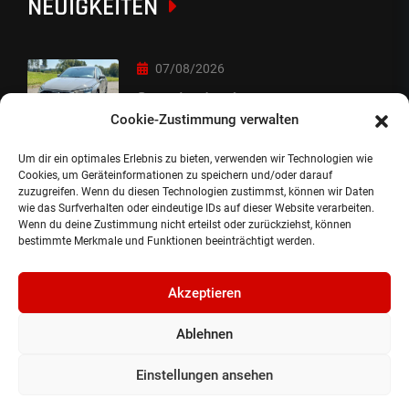
NEUIGKEITEN
07/08/2026
Sorry Leute :-)
Cookie-Zustimmung verwalten
Um dir ein optimales Erlebnis zu bieten, verwenden wir Technologien wie
06/08/2026
Cookies, um Geräteinformationen zu speichern und/oder darauf
zuzugreifen. Wenn du diesen Technologien zustimmst, können wir Daten
Auslieferung
wie das Surfverhalten oder eindeutige IDs auf dieser Website verarbeiten.
Wenn du deine Zustimmung nicht erteilst oder zurückziehst, können
bestimmte Merkmale und Funktionen beeinträchtigt werden.
Akzeptieren
Ablehnen
©2024, Gepflanzt Jung- und SportwagenhandelsgmbH.
Alle Rechte vorbehalten |
Impressum.
Einstellungen ansehen
Datenschutzerklärung.
Cookie Richtlinie.