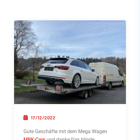
POSTED ON
17/12/2022
Gute Geschäfte mit dem Mega Wagen
MBK-Cars
und danke fürs blinde