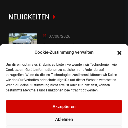
NEUIGKEITEN
07/08/2026
Sorry Leute :-)
Cookie-Zustimmung verwalten
Um dir ein optimales Erlebnis zu bieten, verwenden wir Technologien wie
06/08/2026
Cookies, um Geräteinformationen zu speichern und/oder darauf
zuzugreifen. Wenn du diesen Technologien zustimmst, können wir Daten
Auslieferung
wie das Surfverhalten oder eindeutige IDs auf dieser Website verarbeiten.
Wenn du deine Zustimmung nicht erteilst oder zurückziehst, können
bestimmte Merkmale und Funktionen beeinträchtigt werden.
Akzeptieren
Ablehnen
©2024, Gepflanzt Jung- und SportwagenhandelsgmbH.