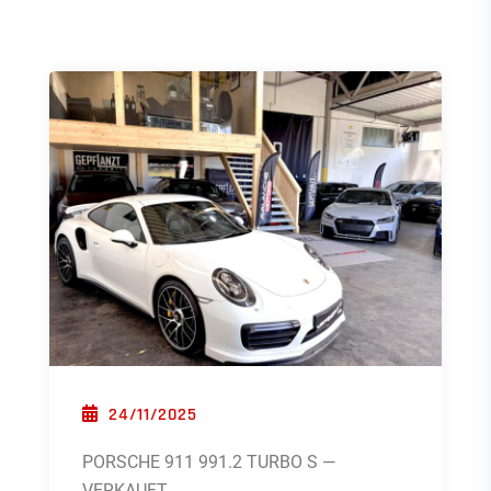
POSTED ON
24/11/2025
PORSCHE 911 991.2 TURBO S —
VERKAUFT