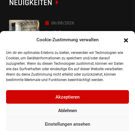
NEUIGKEITEN
06/08/2026
Auslieferung
Cookie-Zustimmung verwalten
Um dir ein optimales Erlebnis zu bieten, verwenden wir Technologien wie
05/08/2026
Cookies, um Geräteinformationen zu speichern und/oder darauf
zuzugreifen. Wenn du diesen Technologien zustimmst, können wir Daten
Auslieferung :-)
wie das Surfverhalten oder eindeutige IDs auf dieser Website verarbeiten.
Wenn du deine Zustimmung nicht erteilst oder zurückziehst, können
bestimmte Merkmale und Funktionen beeinträchtigt werden.
Akzeptieren
Ablehnen
©2024, Gepflanzt Jung- und SportwagenhandelsgmbH.
Alle Rechte vorbehalten |
Impressum.
Einstellungen ansehen
Datenschutzerklärung.
Cookie Richtlinie.