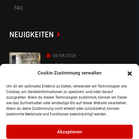
FAQ
NEUIGKEITEN
06/08/2026
Auslieferung
Cookie-Zustimmung verwalten
Um dir ein optimales Erlebnis zu bieten, verwenden wir Technologien wie
05/08/2026
Cookies, um Geräteinformationen zu speichern und/oder darauf
zuzugreifen. Wenn du diesen Technologien zustimmst, können wir Daten
Auslieferung :-)
wie das Surfverhalten oder eindeutige IDs auf dieser Website verarbeiten.
Wenn du deine Zustimmung nicht erteilst oder zurückziehst, können
bestimmte Merkmale und Funktionen beeinträchtigt werden.
Akzeptieren