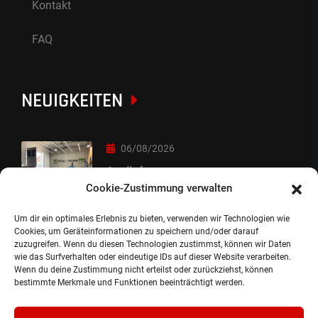
Kontakt
FAQ
NEUIGKEITEN
06/08/2026
Auslieferung
Cookie-Zustimmung verwalten
Um dir ein optimales Erlebnis zu bieten, verwenden wir Technologien wie
05/08/2026
Cookies, um Geräteinformationen zu speichern und/oder darauf
zuzugreifen. Wenn du diesen Technologien zustimmst, können wir Daten
Auslieferung :-)
wie das Surfverhalten oder eindeutige IDs auf dieser Website verarbeiten.
Wenn du deine Zustimmung nicht erteilst oder zurückziehst, können
bestimmte Merkmale und Funktionen beeinträchtigt werden.