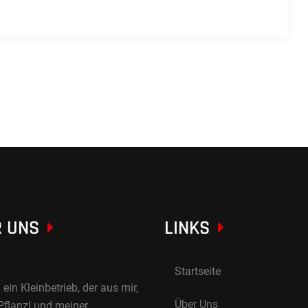
 UNS
LINKS
Startseite
 ein Kleinbetrieb, der aus mir,
Über Uns
Pflanzl und meiner