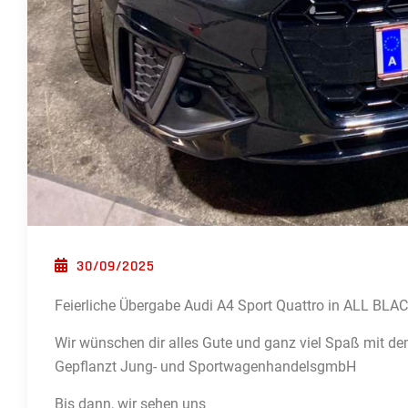
POSTED ON
30/09/2025
Feierliche Übergabe Audi A4 Sport Quattro in ALL BLAC
Wir wünschen dir alles Gute und ganz viel Spaß mit 
Gepflanzt Jung- und SportwagenhandelsgmbH
Bis dann, wir sehen uns