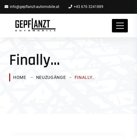
info@gepflanzt-automobile.at
+43 676 3241889
Finally…
HOME
NEUZUGÄNGE
FINALLY…