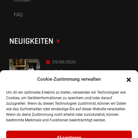
FAQ
NEUIGKEITEN
05/08/2026
Auslieferung :-)
Cookie-Zustimmung verwalten
Um dir ein optimales Erlebnis zu bieten, verwenden wir Technologien wie
05/08/2026
Cookies, um Geräteinformationen zu speichern und/oder darauf
zuzugreifen. Wenn du diesen Technologien zustimmst, können wir Daten
besondere Übergabe
wie das Surfverhalten oder eindeutige IDs auf dieser Website verarbeiten.
Wenn du deine Zustimmung nicht erteilst oder zurückziehst, können
bestimmte Merkmale und Funktionen beeinträchtigt werden.
Akzeptieren