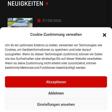
NEUIGKEITEN
07/08/2026
Sorry Leute :-)
Cookie-Zustimmung verwalten
Um dir ein optimales Erlebnis zu bieten, verwenden wir Technologien wie
06/08/2026
Cookies, um Geräteinformationen zu speichern und/oder darauf
zuzugreifen. Wenn du diesen Technologien zustimmst, können wir Daten
Auslieferung
wie das Surfverhalten oder eindeutige IDs auf dieser Website verarbeiten.
Wenn du deine Zustimmung nicht erteilst oder zurückziehst, können
bestimmte Merkmale und Funktionen beeinträchtigt werden.
Akzeptieren
Ablehnen
©2024, Gepflanzt Jung- und SportwagenhandelsgmbH.
Alle Rechte vorbehalten |
Impressum.
Einstellungen ansehen
Datenschutzerklärung.
Cookie Richtlinie.