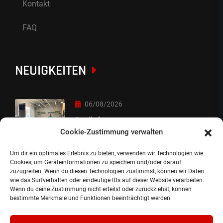
Kontakt
FAQ
NEUIGKEITEN
06/08/2026
Auslieferung
Cookie-Zustimmung verwalten
Um dir ein optimales Erlebnis zu bieten, verwenden wir Technologien wie
05/08/2026
Cookies, um Geräteinformationen zu speichern und/oder darauf
zuzugreifen. Wenn du diesen Technologien zustimmst, können wir Daten
Auslieferung :-)
wie das Surfverhalten oder eindeutige IDs auf dieser Website verarbeiten.
Wenn du deine Zustimmung nicht erteilst oder zurückziehst, können
bestimmte Merkmale und Funktionen beeinträchtigt werden.