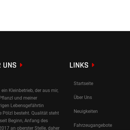
 UNS
LINKS
Startseite
 ein Kleinbetrieb, der aus mir,
Über Uns
Pflanzl und meiner
rigen Lebensgefährtin
Neuigkeiten
Pölzl besteht. Qualität steht
 seit Beginn, Anfang des
Fahrzeugangebote
017 an oberster Stelle, daher