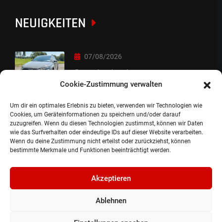
NEUIGKEITEN
07/08/2026
Sorry Leute :-)
Cookie-Zustimmung verwalten
Um dir ein optimales Erlebnis zu bieten, verwenden wir Technologien wie
06/08/2026
Cookies, um Geräteinformationen zu speichern und/oder darauf
zuzugreifen. Wenn du diesen Technologien zustimmst, können wir Daten
Auslieferung
wie das Surfverhalten oder eindeutige IDs auf dieser Website verarbeiten.
Wenn du deine Zustimmung nicht erteilst oder zurückziehst, können
bestimmte Merkmale und Funktionen beeinträchtigt werden.
Akzeptieren
Ablehnen
©2024, Gepflanzt Jung- und SportwagenhandelsgmbH.
Alle Rechte vorbehalten |
Impressum.