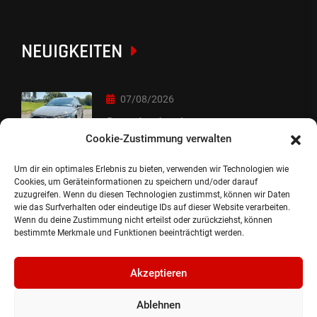
NEUIGKEITEN
07/08/2026
Sorry Leute :-)
Cookie-Zustimmung verwalten
Um dir ein optimales Erlebnis zu bieten, verwenden wir Technologien wie
06/08/2026
Cookies, um Geräteinformationen zu speichern und/oder darauf
zuzugreifen. Wenn du diesen Technologien zustimmst, können wir Daten
Auslieferung
wie das Surfverhalten oder eindeutige IDs auf dieser Website verarbeiten.
Wenn du deine Zustimmung nicht erteilst oder zurückziehst, können
bestimmte Merkmale und Funktionen beeinträchtigt werden.
Akzeptieren
Ablehnen
©2024, Gepflanzt Jung- und SportwagenhandelsgmbH.