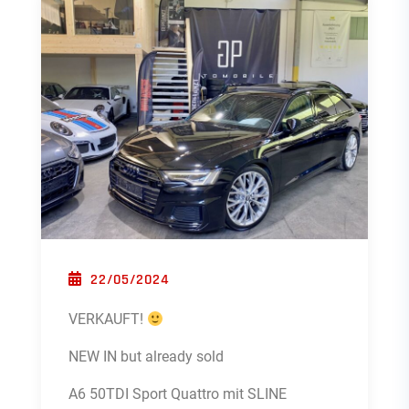
POSTED ON
22/05/2024
VERKAUFT!
NEW IN but already sold
A6 50TDI Sport Quattro mit SLINE