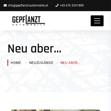
info@gepflanzt-automobile.at
+43 676 3241889
Neu aber…
HOME
NEUZUGÄNGE
NEU ABER…