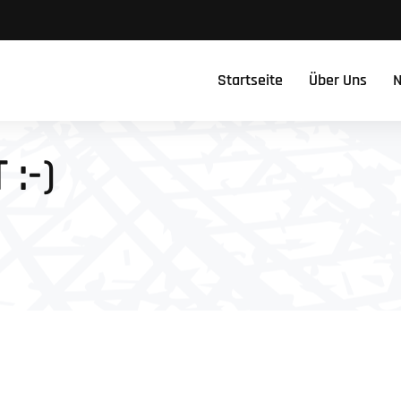
Startseite
Über Uns
N
:-)