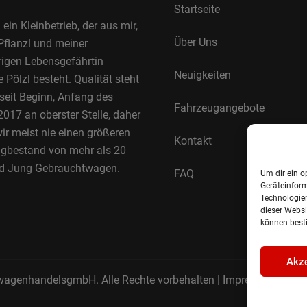
Startseite
 ein Kleinbetrieb, der aus mir,
Über Uns
Pflanzl und meiner
rigen Lebensgefährtin
Neuigkeiten
Pölzl besteht. Qualität steht
 seit Beginn, Anfang des
Fahrzeugangebote
017 an oberster Stelle, daher
ir meist nie einen größeren
Kontakt
gbestand von mehr als 20
d Jung Gebrauchtwagen.
FAQ
Um dir ein o
Geräteinfor
Technologien
dieser Websi
können best
Akze
wagenhandelsgmbH. Alle Rechte vorbehalten |
Impressum.
Date