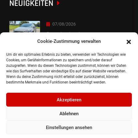
NEUIGKEITEN
07/08/2026
Sorry Leute :-)
Cookie-Zustimmung verwalten
Um dir ein optimales Erlebnis zu bieten, verwenden wir Technologien wie
06/08/2026
Cookies, um Geräteinformationen zu speichern und/oder darauf
zuzugreifen. Wenn du diesen Technologien zustimmst, können wir Daten
Auslieferung
wie das Surfverhalten oder eindeutige IDs auf dieser Website verarbeiten.
Wenn du deine Zustimmung nicht erteilst oder zurückziehst, können
bestimmte Merkmale und Funktionen beeinträchtigt werden.
Akzeptieren
Ablehnen
©2024, Gepflanzt Jung- und SportwagenhandelsgmbH.
Alle Rechte vorbehalten |
Impressum.
Einstellungen ansehen
Datenschutzerklärung.
Cookie Richtlinie.