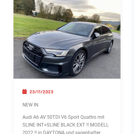
POSTED ON
23/11/2023
NEW IN
Audi A6 AV 50TDI V6 Sport Quattro mit
SLINE INT+SLINE BLACK EXT !! MODELL
2022 !! in DAYTONA und sagenhafter