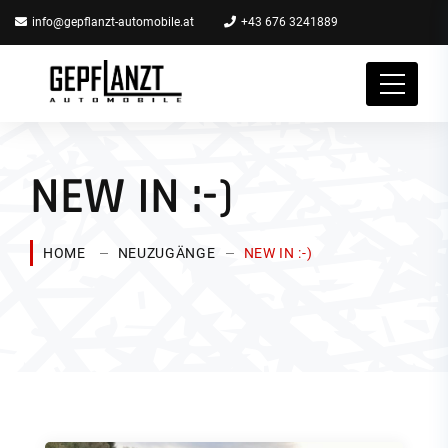
info@gepflanzt-automobile.at
+43 676 3241889
NEW IN :-)
HOME
NEUZUGÄNGE
NEW IN :-)