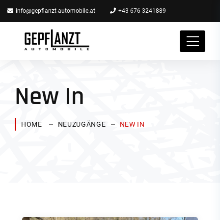
info@gepflanzt-automobile.at
+43 676 3241889
New In
HOME
NEUZUGÄNGE
NEW IN